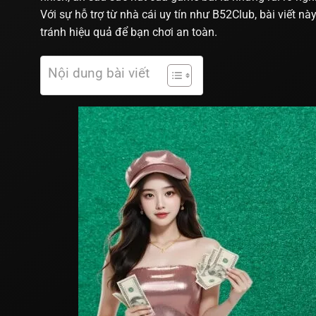
Với sự hỗ trợ từ nhà cái uy tín như
B52Club
, bài viết nà
tránh hiệu quả để bạn chơi an toàn.
Nội dung bài viết