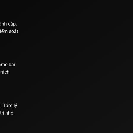
đánh cắp.
kiểm soát
ame bài
trách
i. Tâm lý
rí nhớ.