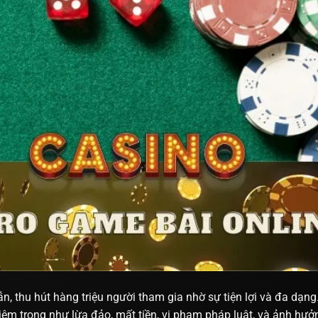
n, thu hút hàng triệu người tham gia nhờ sự tiện lợi và đa dạng
iêm trọng như lừa đảo, mất tiền, vi phạm pháp luật, và ảnh hưởn