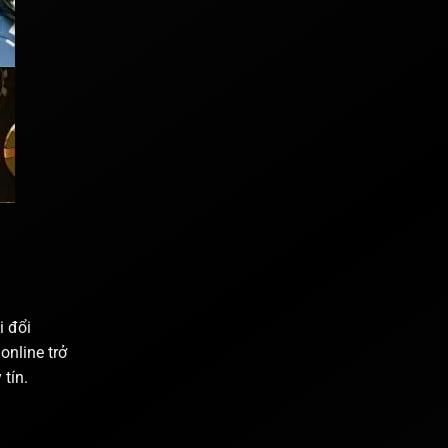
 đổi
online trở
tín.