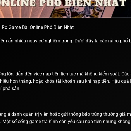
 Ro Game Bài Online Phổ Biến Nhất
tiềm ẩn nhiều nguy cơ nghiêm trọng. Dưới đây là các rủi ro phổ 
ởng lớn, dẫn đến việc nạp tiền liên tục mà không kiểm soát. Các
hiều hơn thắng, hoặc khóa tài khoản sau khi nạp tiền. Hậu quả 
í phá sản.
er giả danh quản trị viên hoặc gửi thông báo trúng thưởng giả 
. Một số cổng game trá hình còn yêu cầu nạp tiền nhưng không 