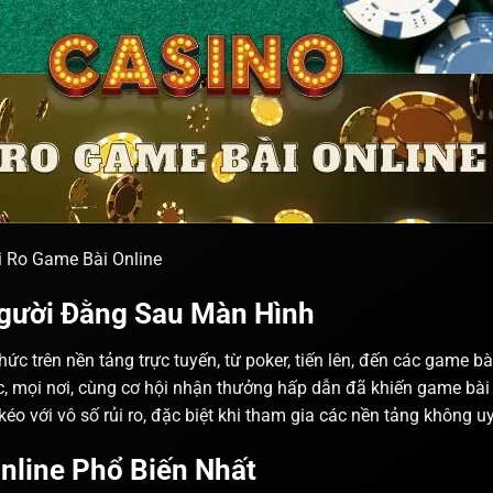
i Ro Game Bài Online
Người Đằng Sau Màn Hình
hức trên nền tảng trực tuyến, từ poker, tiến lên, đến các
game bài
 lúc, mọi nơi, cùng cơ hội nhận thưởng hấp dẫn đã khiến game bài 
o với vô số rủi ro, đặc biệt khi tham gia các nền tảng không uy 
nline Phổ Biến Nhất