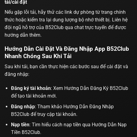
tải/cài đặt
Nếu gặp lỗi tải, hãy thử các link dự phòng từ trang chính
thức hoặc kiểm tra lại dung lượng bộ nhớ thiết bị. Liên hệ
đội ngũ hỗ trợ của B52Club qua chat trực tuyến để được
hướng dẫn thêm.
Hướng Dẫn Cài Đặt Và Đăng Nhập App B52Club
Nhanh Chóng Sau Khi Tải
Sau khi tải, bạn cần thực hiện các bước sau để cài đặt và
đăng nhập:
Đăng ký tài khoản
: Xem
Hướng Dẫn Đăng Ký B52Club
để tạo tài khoản mới.
Đăng nhập
: Tham khảo
Hướng Dẫn Đăng Nhập
B52Club
để truy cập tài khoản.
Nạp tiền
: Tìm hiểu cách nạp tiền qua
Hướng Dẫn Nạp
Tiền B52Club
.