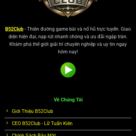
B52Club
- Thiên đường game bài và nổ hũ trực tuyến. Giao
diện hiện đại, nạp rút nhanh chóng và ưu đãi ngập tràn.
Khám phá thế giới giải trí chuyên nghiệp và uy tín ngay
hôm nay!
Về Chúng Tôi
Giới Thiệu B52Club
CEO B52Club - Lữ Tuấn Kiên
Chính Sách Bảo Mật