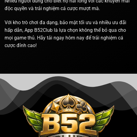
Nhiều người dùng cho biết họ hài lòng với các khuyến mãi
độc quyền và trải nghiệm cá cược mượt mà.
Với kho trò chơi đa dạng, bảo mật tối ưu và nhiều ưu đãi
hấp dẫn, App B52Club là lựa chọn không thể bỏ qua cho
mọi game thủ. Hãy tải ngay hôm nay để trải nghiệm cá
cược đỉnh cao!