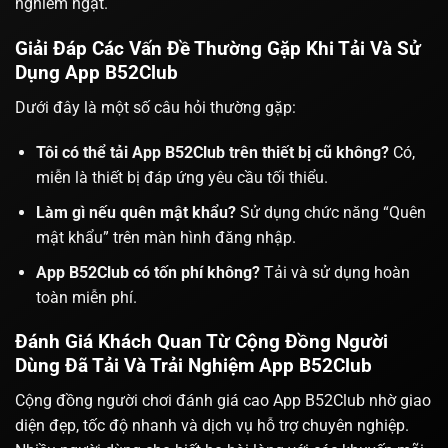
nghiêm ngặt.
Giải Đáp Các Vấn Đề Thường Gặp Khi Tải Và Sử
Dụng App B52Club
Dưới đây là một số câu hỏi thường gặp:
Tôi có thể tải App B52Club trên thiết bị cũ không?
Có,
miễn là thiết bị đáp ứng yêu cầu tối thiểu.
Làm gì nếu quên mật khẩu?
Sử dụng chức năng “Quên
mật khẩu” trên màn hình đăng nhập.
App B52Club có tốn phí không?
Tải và sử dụng hoàn
toàn miễn phí.
Đánh Giá Khách Quan Từ Cộng Đồng Người
Dùng Đã Tải Và Trải Nghiệm App B52Club
Cộng đồng người chơi đánh giá cao App B52Club nhờ giao
diện đẹp, tốc độ nhanh và dịch vụ hỗ trợ chuyên nghiệp.