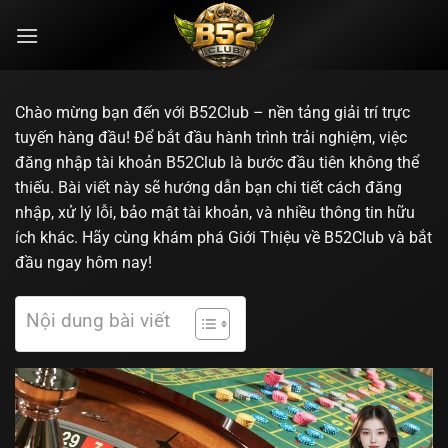
Chuyển
đến
nội
dung
Chào mừng bạn đến với
B52Club
– nền tảng giải trí trực
tuyến hàng đầu! Để bắt đầu hành trình trải nghiệm, việc
đăng nhập tài khoản B52Club là bước đầu tiên không thể
thiếu. Bài viết này sẽ hướng dẫn bạn chi tiết cách đăng
nhập, xử lý lỗi, bảo mật tài khoản, và nhiều thông tin hữu
ích khác. Hãy cùng khám phá
Giới Thiệu
về B52Club và bắt
đầu ngay hôm nay!
Nội dung bài viết