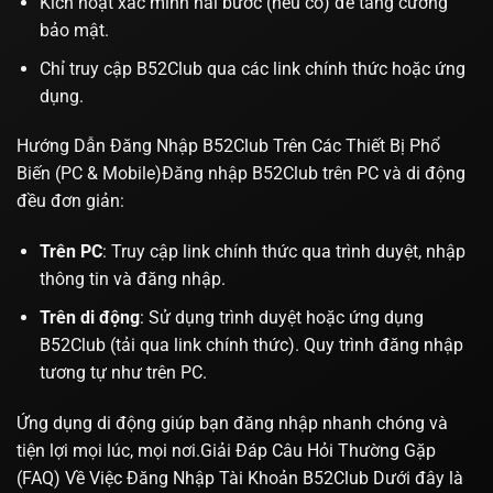
Kích hoạt xác minh hai bước (nếu có) để tăng cường
bảo mật.
Chỉ truy cập B52Club qua các link chính thức hoặc ứng
dụng.
Hướng Dẫn Đăng Nhập B52Club Trên Các Thiết Bị Phổ
Biến (PC & Mobile)Đăng nhập B52Club trên PC và di động
đều đơn giản:
Trên PC
: Truy cập link chính thức qua trình duyệt, nhập
thông tin và đăng nhập.
Trên di động
: Sử dụng trình duyệt hoặc ứng dụng
B52Club (tải qua link chính thức). Quy trình đăng nhập
tương tự như trên PC.
Ứng dụng di động giúp bạn đăng nhập nhanh chóng và
tiện lợi mọi lúc, mọi nơi.Giải Đáp Câu Hỏi Thường Gặp
(FAQ) Về Việc Đăng Nhập Tài Khoản B52Club Dưới đây là