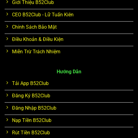
Giới Thiệu B52Club
CEO B52Club - Lữ Tuấn Kiên
Chính Sách Bảo Mật
Điều Khoản & Điều Kiện
Miễn Trừ Trách Nhiệm
Hướng Dẫn
Tải App B52Club
Đăng Ký B52Club
Đăng Nhập B52Club
Nạp Tiền B52Club
Rút Tiền B52Club