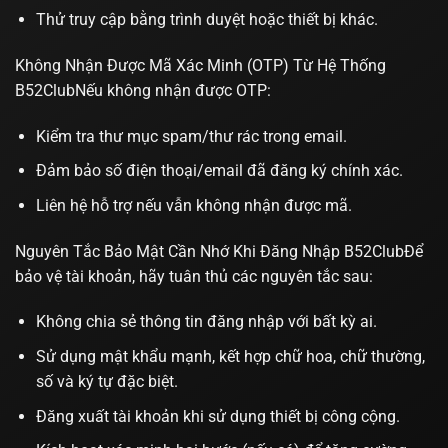
Thử truy cập bằng trình duyệt hoặc thiết bị khác.
Không Nhận Được Mã Xác Minh (OTP) Từ Hệ Thống
B52ClubNếu không nhận được OTP:
Kiểm tra thư mục spam/thư rác trong email.
Đảm bảo số điện thoại/email đã đăng ký chính xác.
Liên hệ hỗ trợ nếu vẫn không nhận được mã.
Nguyên Tắc Bảo Mật Cần Nhớ Khi Đăng Nhập B52ClubĐể
bảo vệ tài khoản, hãy tuân thủ các nguyên tắc sau:
Không chia sẻ thông tin đăng nhập với bất kỳ ai.
Sử dụng mật khẩu mạnh, kết hợp chữ hoa, chữ thường,
số và ký tự đặc biệt.
Đăng xuất tài khoản khi sử dụng thiết bị công cộng.