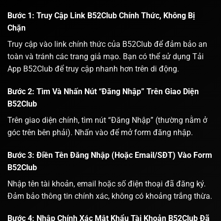
Bước 1: Truy Cập Link B52Club Chính Thức, Không Bị
Chặn
Truy cập vào link chính thức của B52Club để đảm bảo an
toàn và tránh các trang giả mạo. Bạn có thể sử dụng
Tải
App B52Club
để truy cập nhanh hơn trên di động.
Bước 2: Tìm Và Nhấn Nút “Đăng Nhập” Trên Giao Diện
B52Club
Trên giao diện chính, tìm nút “Đăng Nhập” (thường nằm ở
góc trên bên phải). Nhấn vào để mở form đăng nhập.
Bước 3: Điền Tên Đăng Nhập (Hoặc Email/SĐT) Vào Form
B52Club
Nhập tên tài khoản, email hoặc số điện thoại đã đăng ký.
Đảm bảo thông tin chính xác, không có khoảng trắng thừa.
Bước 4: Nhập Chính Xác Mật Khẩu Tài Khoản B52Club Đã