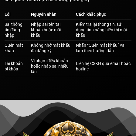
Lỗi
Nguyên nhân
Cách khắc phục
Sai thông
Nhập sai tên tài
Kiểm tra lại thông tin, sử
tin đăng
khoản hoặc mật
dụng tính năng hiển thị mật
nhập
khẩu
khẩu
Quên mật
Không nhớ mật khẩu
Nhấn “Quên mật khẩu” và
khẩu
đã đăng ký
làm theo hướng dẫn
Vi phạm điều khoản
Tài khoản
Liên hệ CSKH qua email hoặc
hoặc nhập sai nhiều
bị khóa
hotline
lần