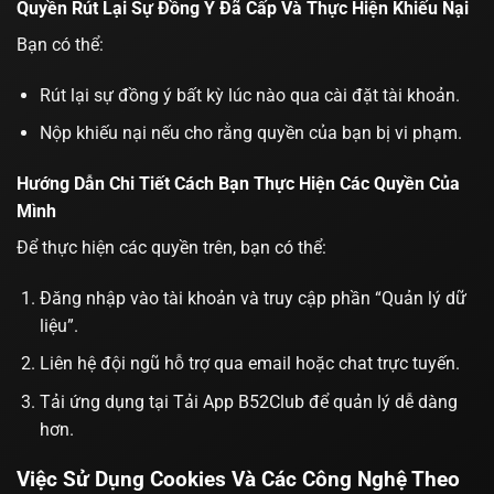
Quyền Rút Lại Sự Đồng Ý Đã Cấp Và Thực Hiện Khiếu Nại
Bạn có thể:
Rút lại sự đồng ý bất kỳ lúc nào qua cài đặt tài khoản.
Nộp khiếu nại nếu cho rằng quyền của bạn bị vi phạm.
Hướng Dẫn Chi Tiết Cách Bạn Thực Hiện Các Quyền Của
Mình
Để thực hiện các quyền trên, bạn có thể:
Đăng nhập vào tài khoản và truy cập phần “Quản lý dữ
liệu”.
Liên hệ đội ngũ hỗ trợ qua email hoặc chat trực tuyến.
Tải ứng dụng tại
Tải App B52Club
để quản lý dễ dàng
hơn.
Việc Sử Dụng Cookies Và Các Công Nghệ Theo