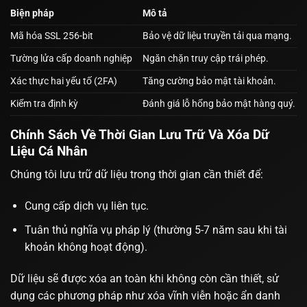
Biện pháp
Mô tả
Mã hóa SSL 256-bit
Bảo vệ dữ liệu truyền tải qua mạng.
Tường lửa cấp doanh nghiệp
Ngăn chặn truy cập trái phép.
Xác thực hai yếu tố (2FA)
Tăng cường bảo mật tài khoản.
Kiểm tra định kỳ
Đánh giá lỗ hổng bảo mật hàng quý.
Chính Sách Về Thời Gian Lưu Trữ Và Xóa Dữ
Liệu Cá Nhân
Chúng tôi lưu trữ dữ liệu trong thời gian cần thiết để:
Cung cấp dịch vụ liên tục.
Tuân thủ nghĩa vụ pháp lý (thường 5-7 năm sau khi tài
khoản không hoạt động).
Dữ liệu sẽ được xóa an toàn khi không còn cần thiết, sử
dụng các phương pháp như xóa vĩnh viễn hoặc ẩn danh