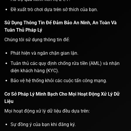
Đề xuất trò chơi dựa trên sở thích của bạn.
Sử Dụng Thông Tin Để Đảm Bảo An Ninh, An Toàn Và
Tuân Thủ Pháp Lý
Chúng tôi sử dụng thông tin để:
Phát hiện và ngăn chặn gian lận.
Tuân thủ các quy định chống rửa tiền (AML) và nhận
diện khách hàng (KYC).
Bảo vệ hệ thống khỏi các cuộc tấn công mạng.
Cơ Sở Pháp Lý Minh Bạch Cho Mọi Hoạt Động Xử Lý Dữ
Liệu
Mọi hoạt động xử lý dữ liệu đều dựa trên:
Sự đồng ý của bạn khi đăng ký.