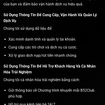
của bạn và đảm bảo vận hành dịch vụ hiệu quả.
Sử Dụng Thông Tin Để Cung Cấp, Vận Hành Và Quản Lý
Dịch Vụ
Chúng tôi sử dụng dữ liệu để:
Xác minh danh tính và quản lý tài khoản.
Cung cấp các trò chơi và dịch vụ cá cược.
Xử lý giao dịch nạp/rút tiền nhanh chóng.
Sử Dụng Thông Tin Để Hỗ Trợ Khách Hàng Và Cá Nhân
Hóa Trải Nghiệm
Chúng tôi cá nhân hóa trải nghiệm bằng cách:
Gửi thông báo về
Chương trình khuyến mãi B52Club
phù hợp.
Hỗ trợ qua kênh liên hệ 24/7.