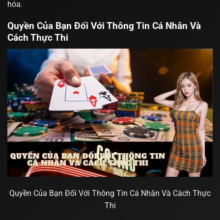
hóa.
Quyền Của Bạn Đối Với Thông Tin Cá Nhân Và
Cách Thực Thi
Quyền Của Bạn Đối Với Thông Tin Cá Nhân Và Cách Thực
Thi