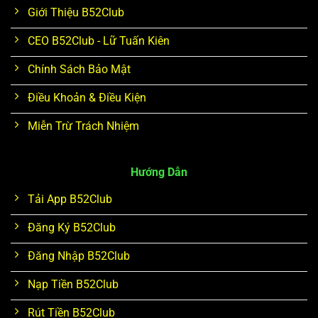
Giới Thiệu B52Club
CEO B52Club - Lữ Tuấn Kiên
Chính Sách Bảo Mật
Điều Khoản & Điều Kiện
Miễn Trừ Trách Nhiệm
Hướng Dẫn
Tải App B52Club
Đăng Ký B52Club
Đăng Nhập B52Club
Nạp Tiền B52Club
Rút Tiền B52Club