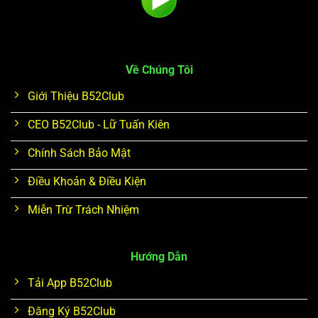
Về Chúng Tôi
Giới Thiệu B52Club
CEO B52Club - Lữ Tuấn Kiên
Chính Sách Bảo Mật
Điều Khoản & Điều Kiện
Miễn Trừ Trách Nhiệm
Hướng Dẫn
Tải App B52Club
Đăng Ký B52Club