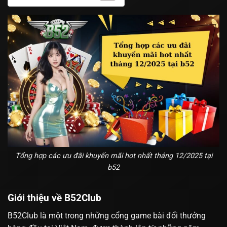
Tổng hợp các ưu đãi khuyến mãi hot nhất tháng 12/2025 tại
b52
Giới thiệu về B52Club
B52Club
là một trong những cổng game bài đổi thưởng