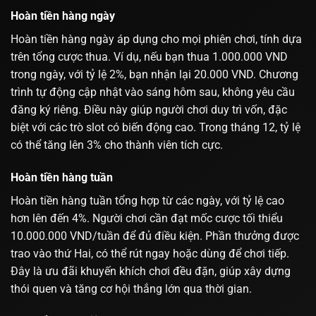
Hoàn tiền hàng ngày
Hoàn tiền hàng ngày áp dụng cho mọi phiên chơi, tính dựa
trên tổng cược thua. Ví dụ, nếu bạn thua 1.000.000 VND
trong ngày, với tỷ lệ 2%, bạn nhận lại 20.000 VND. Chương
trình tự động cập nhật vào sáng hôm sau, không yêu cầu
đăng ký riêng. Điều này giúp người chơi duy trì vốn, đặc
biệt với các trò slot có biến động cao. Trong tháng 12, tỷ lệ
có thể tăng lên 3% cho thành viên tích cực.
Hoàn tiền hàng tuần
Hoàn tiền hàng tuần tổng hợp từ các ngày, với tỷ lệ cao
hơn lên đến 4%. Người chơi cần đạt mốc cược tối thiểu
10.000.000 VND/tuần để đủ điều kiện. Phần thưởng được
trao vào thứ Hai, có thể rút ngay hoặc dùng để chơi tiếp.
Đây là ưu đãi khuyến khích chơi đều đặn, giúp xây dựng
thói quen và tăng cơ hội thắng lớn qua thời gian.