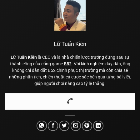
Lữ Tuấn Kiên
Lữ Tuấn Kiên
là CEO và là nhà chiến lược trưởng đứng sau sự
thành công của cổng game
B52
. Với kinh nghiệm dày dặn, ông
không chỉ dẫn dắt B52 chinh phục thị trường mà còn chia sẻ
những phân tích, chiến thuật cá cược sắc bén qua từng bài viết,
giúp người chơi nâng cao tỷ lệ thắng.