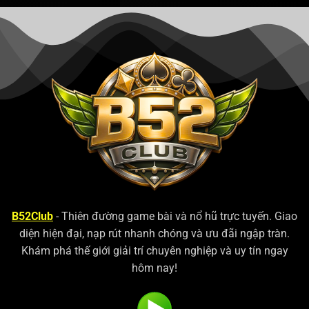
B52Club
- Thiên đường game bài và nổ hũ trực tuyến. Giao
diện hiện đại, nạp rút nhanh chóng và ưu đãi ngập tràn.
Khám phá thế giới giải trí chuyên nghiệp và uy tín ngay
hôm nay!