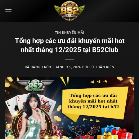
Chuyển
đến
nội
dung
TIN KHUYẾN MÃI
Tổng hợp các ưu đãi khuyến mãi hot
nhất tháng 12/2025 tại B52Club
ĐÃ ĐĂNG TRÊN
THÁNG 3 5, 2026
BỞI
LỮ TUẤN KIÊN