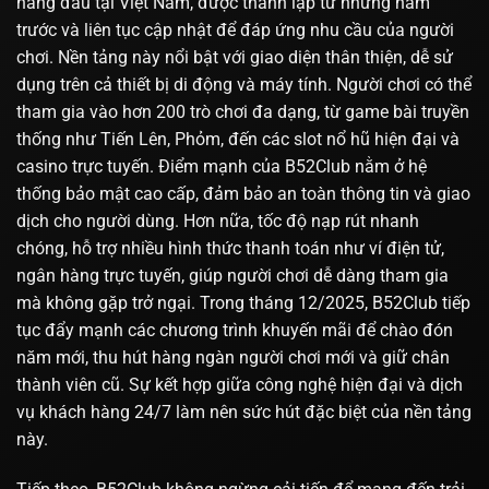
hàng đầu tại Việt Nam, được thành lập từ những năm
trước và liên tục cập nhật để đáp ứng nhu cầu của người
chơi. Nền tảng này nổi bật với giao diện thân thiện, dễ sử
dụng trên cả thiết bị di động và máy tính. Người chơi có thể
tham gia vào hơn 200 trò chơi đa dạng, từ game bài truyền
thống như Tiến Lên, Phỏm, đến các slot nổ hũ hiện đại và
casino trực tuyến. Điểm mạnh của B52Club nằm ở hệ
thống bảo mật cao cấp, đảm bảo an toàn thông tin và giao
dịch cho người dùng. Hơn nữa, tốc độ nạp rút nhanh
chóng, hỗ trợ nhiều hình thức thanh toán như ví điện tử,
ngân hàng trực tuyến, giúp người chơi dễ dàng tham gia
mà không gặp trở ngại. Trong tháng 12/2025, B52Club tiếp
tục đẩy mạnh các chương trình khuyến mãi để chào đón
năm mới, thu hút hàng ngàn người chơi mới và giữ chân
thành viên cũ. Sự kết hợp giữa công nghệ hiện đại và dịch
vụ khách hàng 24/7 làm nên sức hút đặc biệt của nền tảng
này.