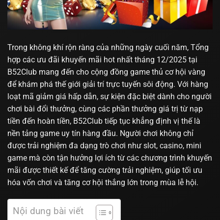
Trong không khí rộn ràng của những ngày cuối năm,
Tổng
hợp các ưu đãi khuyến mãi hot nhất tháng 12/2025 tại
B52Club
mang đến cho cộng đồng game thủ cơ hội vàng
để khám phá thế giới giải trí trực tuyến sôi động. Với hàng
loạt mã giảm giá hấp dẫn, sự kiện đặc biệt dành cho người
chơi bài đổi thưởng, cùng các phần thưởng giá trị từ nạp
tiền đến hoàn tiền, B52Club tiếp tục khẳng định vị thế là
nền tảng game uy tín hàng đầu. Người chơi không chỉ
được trải nghiệm đa dạng trò chơi như slot, casino, mini
game mà còn tận hưởng lợi ích từ các chương trình khuyến
mãi được thiết kế để tăng cường trải nghiệm, giúp tối ưu
hóa vốn chơi và tăng cơ hội thắng lớn trong mùa lễ hội.
Nội dung bài viết