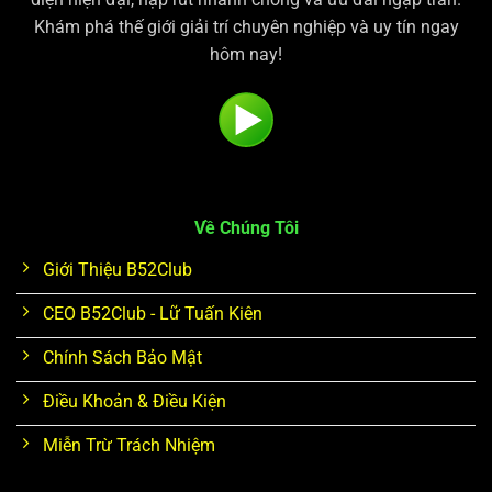
Khám phá thế giới giải trí chuyên nghiệp và uy tín ngay
hôm nay!
Về Chúng Tôi
Giới Thiệu B52Club
CEO B52Club - Lữ Tuấn Kiên
Chính Sách Bảo Mật
Điều Khoản & Điều Kiện
Miễn Trừ Trách Nhiệm