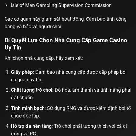
Isle of Man Gambling Supervision Commission
Các cơ quan này giám sát hoạt động, đảm bảo tính công
bằng và bảo vệ người chơi.
Bí Quyết Lựa Chọn Nhà Cung Cấp Game Casino
Uy Tín
Khi chọn nhà cung cấp, hãy xem xét:
Giấy phép
: Đảm bảo nhà cung cấp được cấp phép bởi
cơ quan uy tín.
Chất lượng trò chơi
: Đồ họa, âm thanh và tính năng phải
đạt chuẩn.
Tính minh bạch
: Sử dụng RNG và được kiểm định bởi tổ
chức độc lập.
Hỗ trợ đa nền tảng
: Trò chơi phải tương thích với cả di
động và PC.