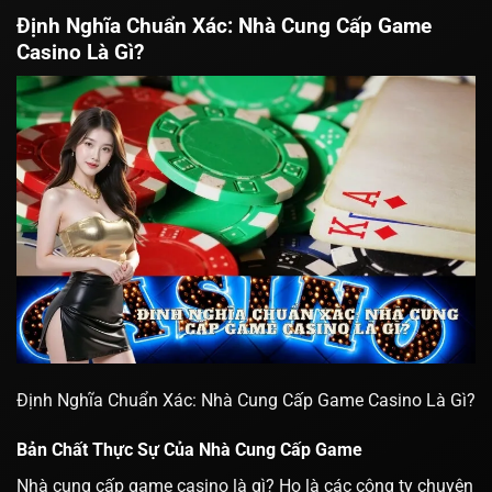
Định Nghĩa Chuẩn Xác: Nhà Cung Cấp Game
Casino Là Gì?
Định Nghĩa Chuẩn Xác: Nhà Cung Cấp Game Casino Là Gì?
Bản Chất Thực Sự Của Nhà Cung Cấp Game
Nhà cung cấp game casino là gì
? Họ là các công ty chuyên