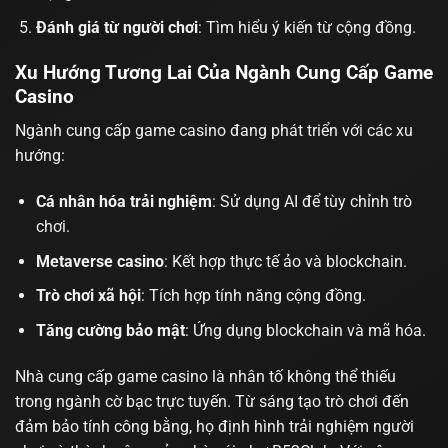
Đánh giá từ người chơi
: Tìm hiểu ý kiến từ cộng đồng.
Xu Hướng Tương Lai Của Ngành Cung Cấp Game
Casino
Ngành cung cấp game casino đang phát triển với các xu
hướng:
Cá nhân hóa trải nghiệm
: Sử dụng AI để tùy chỉnh trò
chơi.
Metaverse casino
: Kết hợp thực tế ảo và blockchain.
Trò chơi xã hội
: Tích hợp tính năng cộng đồng.
Tăng cường bảo mật
: Ứng dụng blockchain và mã hóa.
Nhà cung cấp game casino là nhân tố không thể thiếu
trong ngành cờ bạc trực tuyến. Từ sáng tạo trò chơi đến
đảm bảo tính công bằng, họ định hình trải nghiệm người