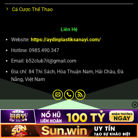
Cá Cược Thể Thao
Liên Hệ
Website:
https://aydinplastiksanayi.com/
Hotline: 0985.490.347
Email:
b52club7it@gmail.com
Địa chỉ: 84 Thi Sách, Hòa Thuận Nam, Hải Châu, Đà
Nẵng, Việt Nam
Copyright 2026 ©
B52CLUB