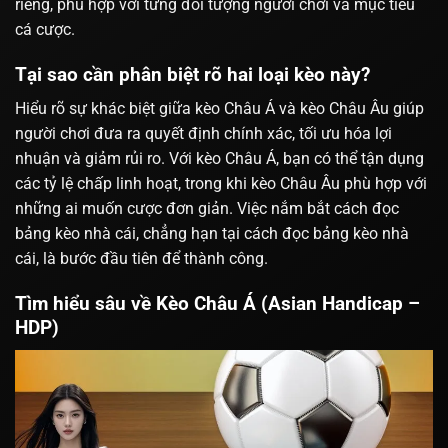
riêng, phù hợp với từng đối tượng người chơi và mục tiêu
cá cược.
Tại sao cần phân biệt rõ hai loại kèo này?
Hiểu rõ sự khác biệt giữa kèo Châu Á và kèo Châu Âu giúp
người chơi đưa ra quyết định chính xác, tối ưu hóa lợi
nhuận và giảm rủi ro. Với kèo Châu Á, bạn có thể tận dụng
các tỷ lệ chấp linh hoạt, trong khi kèo Châu Âu phù hợp với
những ai muốn cược đơn giản. Việc nắm bắt cách đọc
bảng kèo nhà cái, chẳng hạn tại
cách đọc bảng kèo nhà
cái
, là bước đầu tiên để thành công.
Tìm hiểu sâu về Kèo Châu Á (Asian Handicap –
HDP)