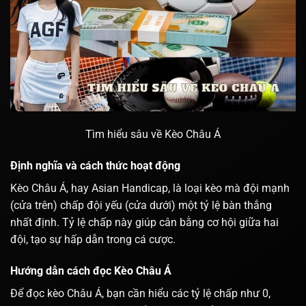
Tìm hiểu sâu về Kèo Châu Á
Định nghĩa và cách thức hoạt động
Kèo Châu Á, hay Asian Handicap, là loại kèo mà đội mạnh
(cửa trên) chấp đội yếu (cửa dưới) một tỷ lệ bàn thắng
nhất định. Tỷ lệ chấp này giúp cân bằng cơ hội giữa hai
đội, tạo sự hấp dẫn trong cá cược.
Hướng dẫn cách đọc Kèo Châu Á
Để đọc kèo Châu Á, bạn cần hiểu các tỷ lệ chấp như 0,