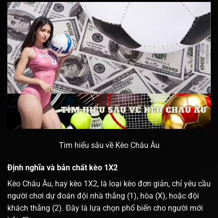
Tìm hiểu sâu về Kèo Châu Âu
Định nghĩa và bản chất kèo 1X2
Kèo Châu Âu, hay kèo 1X2, là loại kèo đơn giản, chỉ yêu cầu
người chơi dự đoán đội nhà thắng (1), hòa (X), hoặc đội
khách thắng (2). Đây là lựa chọn phổ biến cho người mới