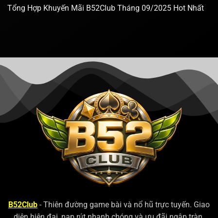
Tổng Hợp Khuyến Mãi B52Club Tháng 09/2025 Hot Nhất
B52Club
- Thiên đường game bài và nổ hũ trực tuyến. Giao
diện hiện đại, nạp rút nhanh chóng và ưu đãi ngập tràn.