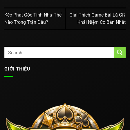
Kèo Phạt Góc Tính Như Thế
Giải Thích Game Bài Là Gì?
Nào Trong Trận Đấu?
Khái Niệm Cơ Bản Nhất
GIỚI THIỆU