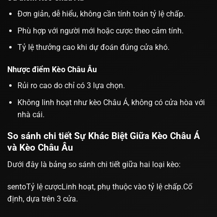
Đơn giản, dễ hiểu, không cần tính toán tỷ lệ chấp.
Phù hợp với người mới hoặc cược theo cảm tính.
Tỷ lệ thưởng cao khi dự đoán đúng cửa khó.
Nhược điểm Kèo Châu Âu
Rủi ro cao do chỉ có 3 lựa chọn.
Không linh hoạt như kèo Châu Á, không có cửa hòa với
nhà cái.
So sánh chi tiết Sự Khác Biệt Giữa Kèo Châu Á
và Kèo Châu Âu
Dưới đây là bảng so sánh chi tiết giữa hai loại kèo:
sentoTỷ lệ cượcLinh hoạt, phụ thuộc vào tỷ lệ chấp.Cố
định, dựa trên 3 cửa.