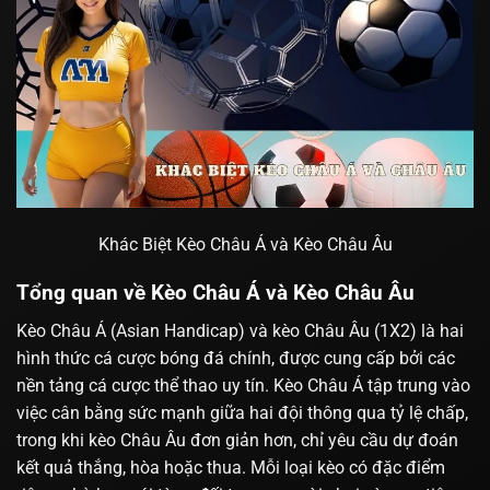
Khác Biệt Kèo Châu Á và Kèo Châu Âu
Tổng quan về Kèo Châu Á và Kèo Châu Âu
Kèo Châu Á (Asian Handicap) và kèo Châu Âu (1X2) là hai
hình thức cá cược bóng đá chính, được cung cấp bởi các
nền tảng cá cược
thể thao
uy tín. Kèo Châu Á tập trung vào
việc cân bằng sức mạnh giữa hai đội thông qua tỷ lệ chấp,
trong khi kèo Châu Âu đơn giản hơn, chỉ yêu cầu dự đoán
kết quả thắng, hòa hoặc thua. Mỗi loại kèo có đặc điểm