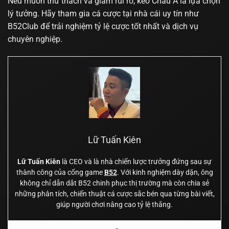
Nếu muốn thử thách và giảm rủi ro, kèo Châu Á là lựa chọn
lý tưởng. Hãy tham gia cá cược tại nhà cái uy tín như
B52Club để trải nghiệm tỷ lệ cược tốt nhất và dịch vụ
chuyên nghiệp.
Lữ Tuấn Kiên
Lữ Tuấn Kiên
là CEO và là nhà chiến lược trưởng đứng sau sự
thành công của cổng game
B52
. Với kinh nghiệm dày dặn, ông
không chỉ dẫn dắt B52 chinh phục thị trường mà còn chia sẻ
những phân tích, chiến thuật cá cược sắc bén qua từng bài viết,
giúp người chơi nâng cao tỷ lệ thắng.