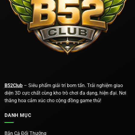
B52Club
– Siêu phẩm giải trí bom tấn. Trải nghiệm giao
diện 3D cực chất cùng kho trò chơi đa dạng, hiện đại. Nơi
thăng hoa cảm xúc cho cộng đồng game thủ!
DANH MỤC
Bắn Cá Đổi Thưởng