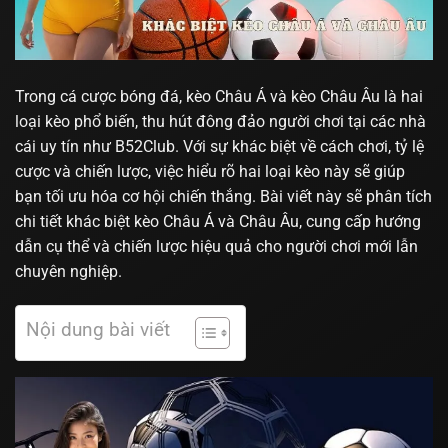
Trong cá cược bóng đá, kèo Châu Á và kèo Châu Âu là hai
loại kèo phổ biến, thu hút đông đảo người chơi tại các nhà
cái uy tín như
B52Club
. Với sự khác biệt về cách chơi, tỷ lệ
cược và chiến lược, việc hiểu rõ hai loại kèo này sẽ giúp
bạn tối ưu hóa cơ hội chiến thắng. Bài viết này sẽ phân tích
chi tiết
khác biệt kèo Châu Á và Châu Âu
, cung cấp hướng
dẫn cụ thể và chiến lược hiệu quả cho người chơi mới lẫn
chuyên nghiệp.
Nội dung bài viết