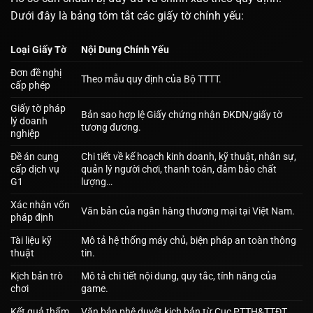
Dưới đây là bảng tóm tắt các giấy tờ chính yếu:
Loại Giấy Tờ
Nội Dung Chính Yếu
Đơn đề nghị
Theo mẫu quy định của Bộ TTTT.
cấp phép
Giấy tờ pháp
Bản sao hợp lệ Giấy chứng nhận ĐKDN/giấy tờ
lý doanh
tương đương.
nghiệp
Đề án cung
Chi tiết về kế hoạch kinh doanh, kỹ thuật, nhân sự,
cấp dịch vụ
quản lý người chơi, thanh toán, đảm bảo chất
G1
lượng…
Xác nhận vốn
Văn bản của ngân hàng thương mại tại Việt Nam.
pháp định
Tài liệu kỹ
Mô tả hệ thống máy chủ, biện pháp an toàn thông
thuật
tin.
Kịch bản trò
Mô tả chi tiết nội dung, quy tắc, tính năng của
chơi
game.
Kết quả thẩm
Văn bản phê duyệt kịch bản từ Cục PTTH&TTĐT