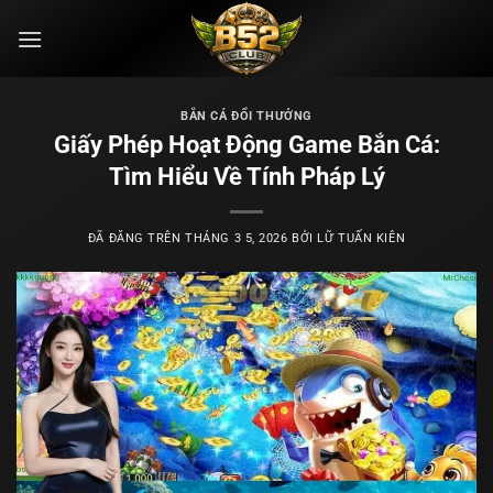
Chuyển
đến
nội
dung
BẮN CÁ ĐỔI THƯỞNG
Giấy Phép Hoạt Động Game Bắn Cá:
Tìm Hiểu Về Tính Pháp Lý
ĐÃ ĐĂNG TRÊN
THÁNG 3 5, 2026
BỞI
LỮ TUẤN KIÊN