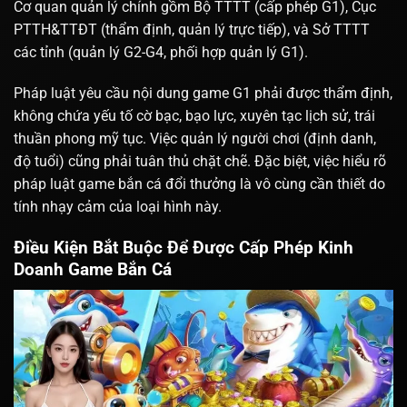
Cơ quan quản lý chính gồm Bộ TTTT (cấp phép G1), Cục
PTTH&TTĐT (thẩm định, quản lý trực tiếp), và Sở TTTT
các tỉnh (quản lý G2-G4, phối hợp quản lý G1).
Pháp luật yêu cầu nội dung game G1 phải được thẩm định,
không chứa yếu tố cờ bạc, bạo lực, xuyên tạc lịch sử, trái
thuần phong mỹ tục. Việc quản lý người chơi (định danh,
độ tuổi) cũng phải tuân thủ chặt chẽ. Đặc biệt, việc hiểu rõ
pháp luật game bắn cá đổi thưởng
là vô cùng cần thiết do
tính nhạy cảm của loại hình này.
Điều Kiện Bắt Buộc Để Được Cấp Phép Kinh
Doanh Game Bắn Cá