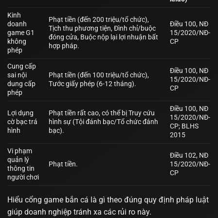
Kinh
Phạt tiền (đến 200 triệu/tổ chức),
doanh
Điều 100, NĐ
Tịch thu phương tiện, Đình chỉ/buộc
game G1
15/2020/NĐ-
đóng cửa, Buộc nộp lại lợi nhuận bất
không
CP
hợp pháp.
phép
Cung cấp
Điều 100, NĐ
sai nội
Phạt tiền (đến 100 triệu/tổ chức),
15/2020/NĐ-
dung cấp
Tước giấy phép (6-12 tháng).
CP
phép
Điều 100, NĐ
Lợi dụng
Phạt tiền rất cao, có thể bị Truy cứu
15/2020/NĐ-
cờ bạc trá
hình sự (Tội đánh bạc/Tổ chức đánh
CP; BLHS
hình
bạc).
2015
Vi phạm
Điều 102, NĐ
quản lý
Phạt tiền.
15/2020/NĐ-
thông tin
CP
người chơi
Hiểu
cổng game bắn cá là gì
theo đúng quy định pháp luật
giúp doanh nghiệp tránh xa các rủi ro này.