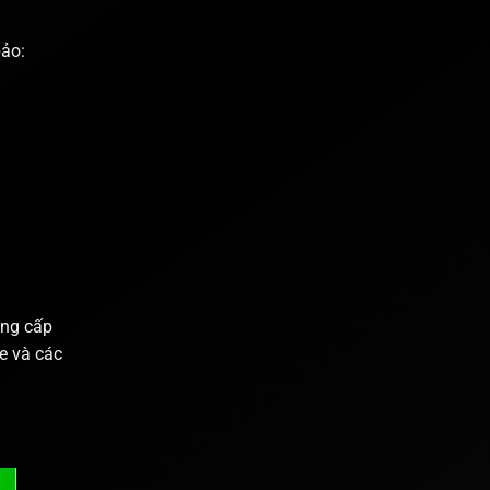
bảo:
ung cấp
ne và các