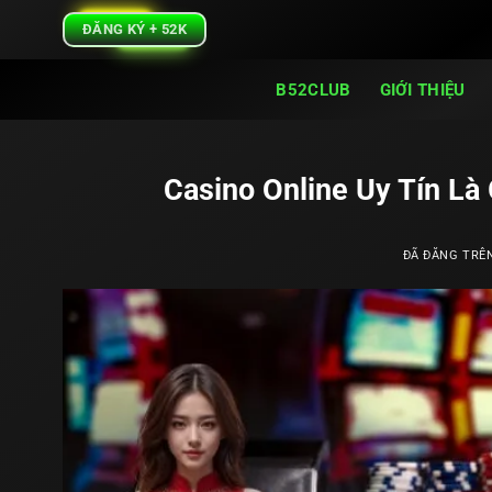
Chuyển
ĐĂNG KÝ + 52K
đến
nội
B52CLUB
GIỚI THIỆU
dung
Casino Online Uy Tín Là
ĐÃ ĐĂNG TRÊ