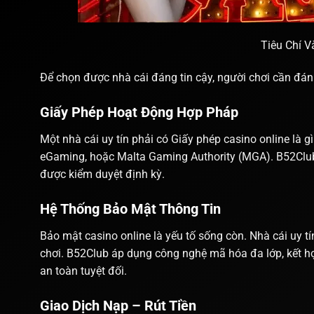
Tiêu Chí V
Để chọn được nhà cái đáng tin cậy, người chơi cần đánh
Giấy Phép Hoạt Động Hợp Pháp
Một nhà cái uy tín phải có
Giấy phép casino online là gì
eGaming, hoặc Malta Gaming Authority (MGA). B52Club
được kiểm duyệt định kỳ.
Hệ Thống Bảo Mật Thông Tin
Bảo mật casino online
là yếu tố sống còn. Nhà cái uy 
chơi. B52Club áp dụng công nghệ mã hóa đa lớp, kết hợ
an toàn tuyệt đối.
Giao Dịch Nạp – Rút Tiền