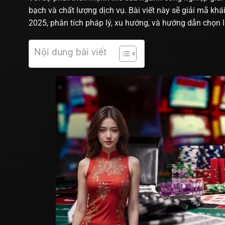
bạch và chất lượng dịch vụ. Bài viết này sẽ giải mã khá
2025, phân tích pháp lý, xu hướng, và hướng dẫn chọn 
Nội dung bài viết