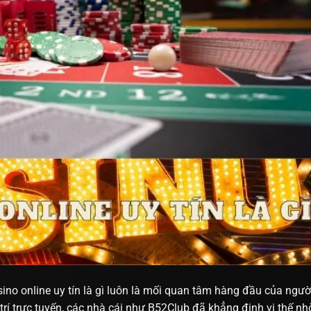
ino online uy tín là gì
luôn là mối quan tâm hàng đầu của người
rí trực tuyến, các nhà cái như
B52Club
đã khẳng định vị thế nh