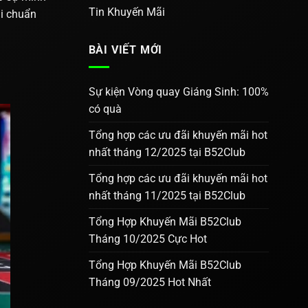
Tin Khuyến Mãi
ái chuẩn
BÀI VIẾT MỚI
Sự kiện Vòng quay Giáng Sinh: 100%
có quà
Tổng hợp các ưu đãi khuyến mãi hot
nhất tháng 12/2025 tại B52Club
Tổng hợp các ưu đãi khuyến mãi hot
nhất tháng 11/2025 tại B52Club
Tổng Hợp Khuyến Mãi B52Club
Tháng 10/2025 Cực Hot
Tổng Hợp Khuyến Mãi B52Club
Tháng 09/2025 Hot Nhất