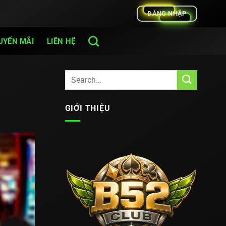
ĐĂNG NHẬP
UYẾN MÃI
LIÊN HỆ
GIỚI THIỆU