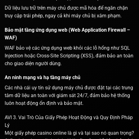
Dữ liệu lưu trữ trên máy chủ được mã hóa để ngăn chặn
truy cập trái phép, ngay cả khi máy chủ bị xâm phạm.
Bảo mật tầng ứng dụng web (Web Application Firewall –
WAF)
WAF bảo vệ các ứng dụng web khỏi các lỗ hổng như SQL
Injection hoặc Cross-Site Scripting (XSS), đảm bảo an toàn
cho giao diện người dùng.
An ninh mạng và hạ tầng máy chủ
Các nhà cái uy tín sử dụng máy chủ được đặt tại các trung
tâm dữ liệu an toàn với giám sát 24/7, đảm bảo hệ thống
luôn hoạt động ổn định và bảo mật.
AVI 3. Vai Trò Của Giấy Phép Hoạt Động và Quy Định Pháp
Lý
Một
giấy phép casino online là gì
và tại sao nó quan trọng?