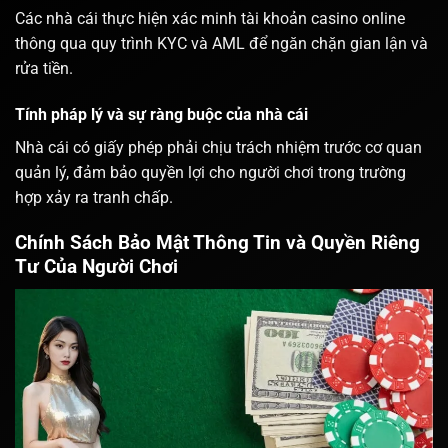
Các nhà cái thực hiện
xác minh tài khoản casino online
thông qua quy trình KYC và AML để ngăn chặn gian lận và
rửa tiền.
Tính pháp lý và sự ràng buộc của nhà cái
Nhà cái có giấy phép phải chịu trách nhiệm trước cơ quan
quản lý, đảm bảo quyền lợi cho người chơi trong trường
hợp xảy ra tranh chấp.
Chính Sách Bảo Mật Thông Tin và Quyền Riêng
Tư Của Người Chơi