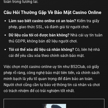
toàn trong tương lai.
Câu Hỏi Thường Gặp Về Bảo Mật Casino Online
Làm sao biết casino online có an toàn?
Kiểm tra giấy
phép, giao thức SSL, và đánh giá từ người chơi.
Dữ liệu của tôi có được bán không?
Nhà cái uy tín tuân
thủ GDPR, không bán dữ liệu người chơi.
Tôi có thể xóa dữ liệu cá nhân không?
Có, liên hệ nhà
cái để yêu cầu xóa theo chính sách bảo mật.
Việc chọn một casino online uy tín như B52Club, có giấy
phép rõ ràng, công nghệ bảo mật tiên tiến, và chính sách
minh bạch là yếu tố quan trọng để đảm bảo an toàn.
Người chơi cũng cần tự bảo vệ thông tin cá nhân và chơi
có trách nhiệm để có trải nghiệm tốt nhất.