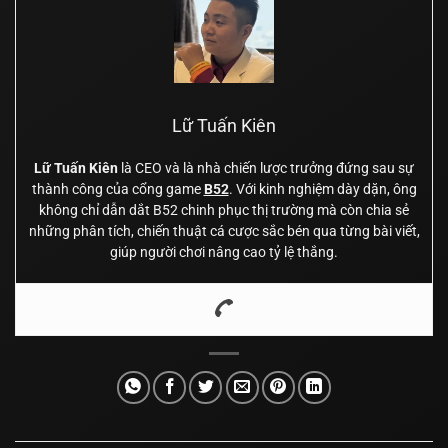
Lữ Tuấn Kiên
Lữ Tuấn Kiên
là CEO và là nhà chiến lược trưởng đứng sau sự
thành công của cổng game
B52
. Với kinh nghiệm dày dặn, ông
không chỉ dẫn dắt B52 chinh phục thị trường mà còn chia sẻ
những phân tích, chiến thuật cá cược sắc bén qua từng bài viết,
giúp người chơi nâng cao tỷ lệ thắng.