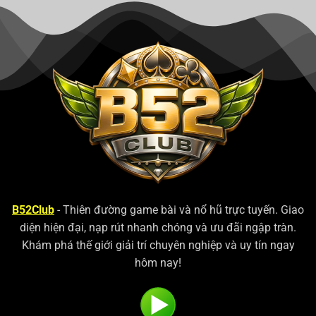
B52Club
- Thiên đường game bài và nổ hũ trực tuyến. Giao
diện hiện đại, nạp rút nhanh chóng và ưu đãi ngập tràn.
Khám phá thế giới giải trí chuyên nghiệp và uy tín ngay
hôm nay!