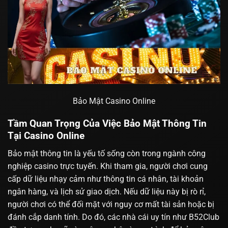
Bảo Mật Casino Online
Tầm Quan Trọng Của Việc Bảo Mật Thông Tin
Tại Casino Online
Bảo mật thông tin là yếu tố sống còn trong ngành công
nghiệp casino trực tuyến. Khi tham gia, người chơi cung
cấp dữ liệu nhạy cảm như thông tin cá nhân, tài khoản
ngân hàng, và lịch sử giao dịch. Nếu dữ liệu này bị rò rỉ,
người chơi có thể đối mặt với nguy cơ mất tài sản hoặc bị
đánh cắp danh tính. Do đó, các nhà cái uy tín như B52Club