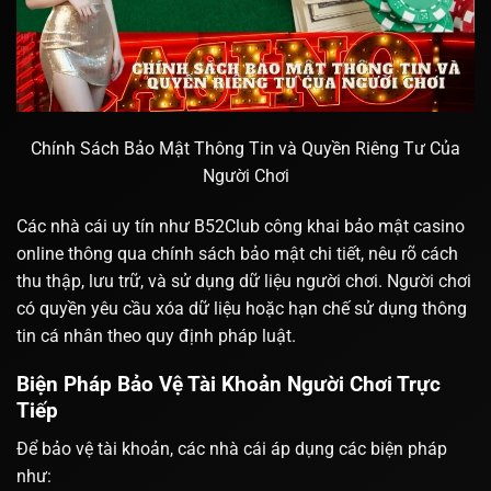
Chính Sách Bảo Mật Thông Tin và Quyền Riêng Tư Của
Người Chơi
Các nhà cái uy tín như B52Club công khai
bảo mật casino
online
thông qua chính sách bảo mật chi tiết, nêu rõ cách
thu thập, lưu trữ, và sử dụng dữ liệu người chơi. Người chơi
có quyền yêu cầu xóa dữ liệu hoặc hạn chế sử dụng thông
tin cá nhân theo quy định pháp luật.
Biện Pháp Bảo Vệ Tài Khoản Người Chơi Trực
Tiếp
Để bảo vệ tài khoản, các nhà cái áp dụng các biện pháp
như: