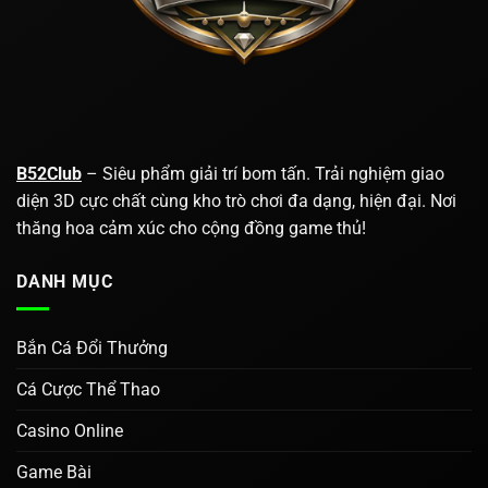
B52Club
– Siêu phẩm giải trí bom tấn. Trải nghiệm giao
diện 3D cực chất cùng kho trò chơi đa dạng, hiện đại. Nơi
thăng hoa cảm xúc cho cộng đồng game thủ!
DANH MỤC
Bắn Cá Đổi Thưởng
Cá Cược Thể Thao
Casino Online
Game Bài