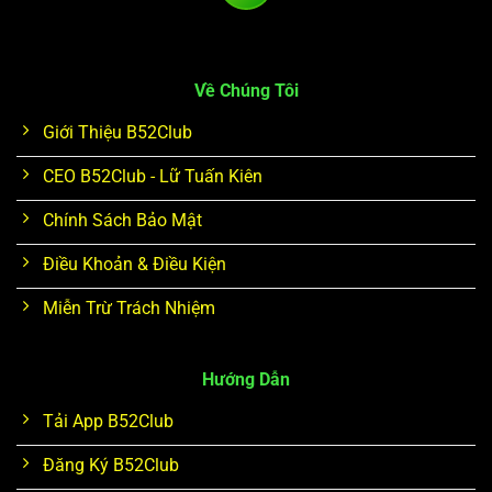
Về Chúng Tôi
Giới Thiệu B52Club
CEO B52Club - Lữ Tuấn Kiên
Chính Sách Bảo Mật
Điều Khoản & Điều Kiện
Miễn Trừ Trách Nhiệm
Hướng Dẫn
Tải App B52Club
Đăng Ký B52Club