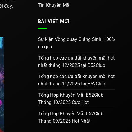
Tin Khuyến Mãi
ới đây.
BÀI VIẾT MỚI
Sự kiện Vòng quay Giáng Sinh: 100%
có quà
Tổng hợp các ưu đãi khuyến mãi hot
nhất tháng 12/2025 tại B52Club
Tổng hợp các ưu đãi khuyến mãi hot
nhất tháng 11/2025 tại B52Club
Tổng Hợp Khuyến Mãi B52Club
Tháng 10/2025 Cực Hot
Tổng Hợp Khuyến Mãi B52Club
Tháng 09/2025 Hot Nhất