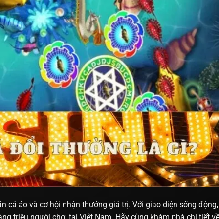
săn cá ảo và cơ hội nhận thưởng giá trị. Với giao diện sống động,
àng triệu người chơi tại Việt Nam. Hãy cùng khám phá chi tiết v