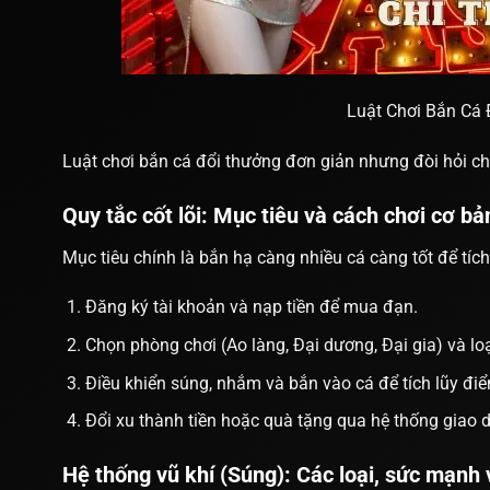
Luật Chơi Bắn Cá 
Luật chơi bắn cá đổi thưởng đơn giản nhưng đòi hỏi chiế
Quy tắc cốt lõi: Mục tiêu và cách chơi cơ bả
Mục tiêu chính là bắn hạ càng nhiều cá càng tốt để tích
Đăng ký tài khoản và nạp tiền để mua đạn.
Chọn phòng chơi (Ao làng, Đại dương, Đại gia) và lo
Điều khiển súng, nhắm và bắn vào cá để tích lũy đi
Đổi xu thành tiền hoặc quà tặng qua hệ thống giao d
Hệ thống vũ khí (Súng): Các loại, sức mạnh