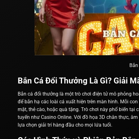
Bắn
Bắn Cá Đổi Thưởng Là Gì? Giải Mã
Bắn cá đổi thưởng là một trò chơi điện tử mô phỏng ho
để bắn hạ các loài cá xuất hiện trên màn hình. Mỗi con 
mặt, thẻ cào, hoặc quà tặng. Trò chơi này phổ biến tại c
tuyến như
Casino Online
. Với đồ họa 3D chân thực, âm
lựa chọn giải trí hàng đầu cho mọi lứa tuổi.