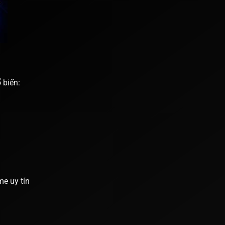
 biến:
me uy tín