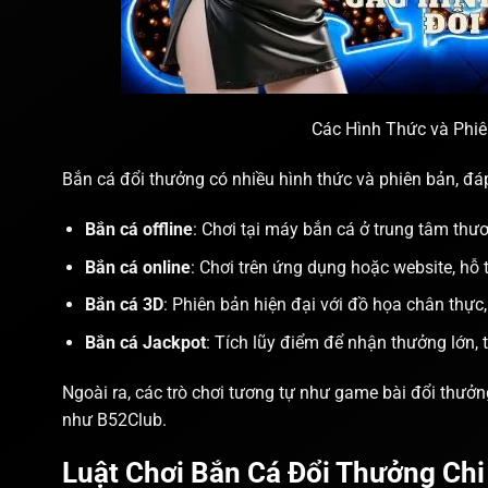
Các Hình Thức và Phi
Bắn cá đổi thưởng có nhiều hình thức và phiên bản, đá
Bắn cá offline
: Chơi tại máy bắn cá ở trung tâm thươ
Bắn cá online
: Chơi trên ứng dụng hoặc website, hỗ 
Bắn cá 3D
: Phiên bản hiện đại với đồ họa chân thực
Bắn cá Jackpot
: Tích lũy điểm để nhận thưởng lớn,
Ngoài ra, các trò chơi tương tự như
game bài đổi thưởng
như B52Club.
Luật Chơi Bắn Cá Đổi Thưởng Chi 